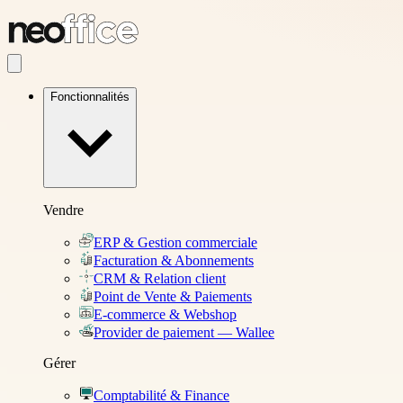
Fonctionnalités
Vendre
ERP & Gestion commerciale
Facturation & Abonnements
CRM & Relation client
Point de Vente & Paiements
E-commerce & Webshop
Provider de paiement — Wallee
Gérer
Comptabilité & Finance