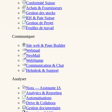
Conformité Suisse
Achats & Fournisseurs
Gestion des stocks
RH & Paie Suisse
Gestion de Projet
Feuilles de travail
Communiquer
Site web & Page Builder
Webmail
NeoMail
WebStamp
Communication & Chat
Helpdesk & Support
Analyser
Nora — Assistante IA
Analytics & Reporting
Automatisations
Drive & Collabora
Gestion documentaire