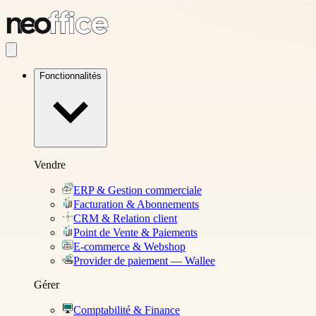
Fonctionnalités
Vendre
ERP & Gestion commerciale
Facturation & Abonnements
CRM & Relation client
Point de Vente & Paiements
E-commerce & Webshop
Provider de paiement — Wallee
Gérer
Comptabilité & Finance