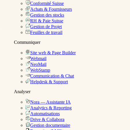
Conformité Suisse
Achats & Fournisseurs
Gestion des stocks
RH & Paie Suisse
Gestion de Projet
Feuilles de travail
Communiquer
Site web & Page Builder
Webmail
NeoMail
WebStamp
Communication & Chat
Helpdesk & Support
Analyser
Nora — Assistante IA
Analytics & Reporting
Automatisations
Drive & Collabora
Gestion documentaire