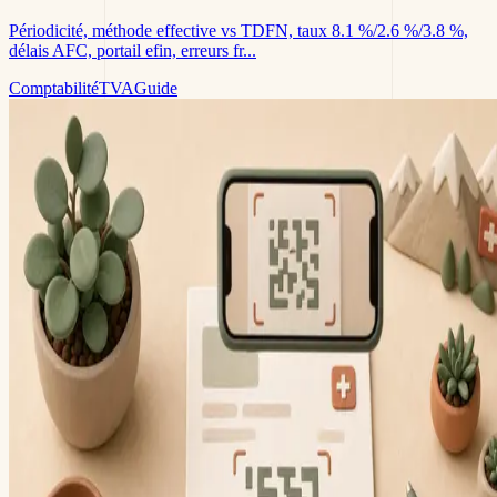
Périodicité, méthode effective vs TDFN, taux 8.1 %/2.6 %/3.8 %,
délais AFC, portail efin, erreurs fr...
Comptabilité
TVA
Guide