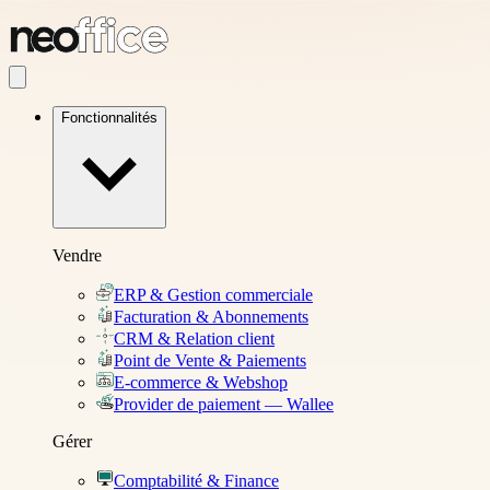
Fonctionnalités
Vendre
ERP & Gestion commerciale
Facturation & Abonnements
CRM & Relation client
Point de Vente & Paiements
E-commerce & Webshop
Provider de paiement — Wallee
Gérer
Comptabilité & Finance