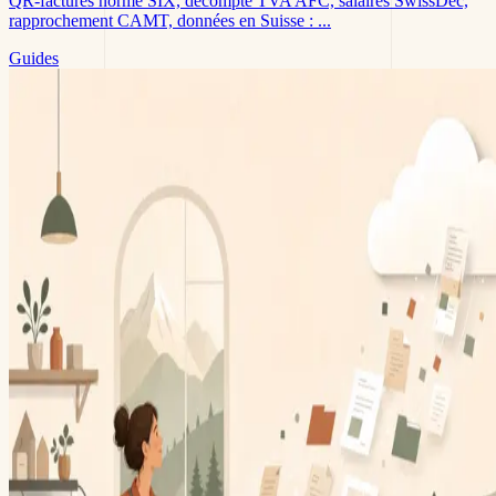
QR-factures norme SIX, décompte TVA AFC, salaires SwissDec,
rapprochement CAMT, données en Suisse : ...
Guides