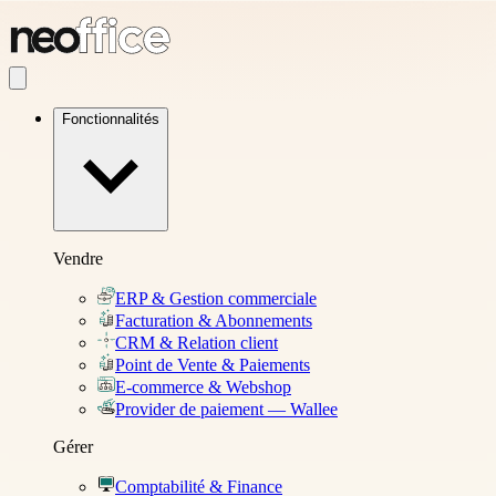
Fonctionnalités
Vendre
ERP & Gestion commerciale
Facturation & Abonnements
CRM & Relation client
Point de Vente & Paiements
E-commerce & Webshop
Provider de paiement — Wallee
Gérer
Comptabilité & Finance