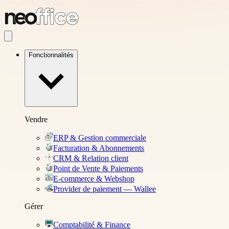
Fonctionnalités
Vendre
ERP & Gestion commerciale
Facturation & Abonnements
CRM & Relation client
Point de Vente & Paiements
E-commerce & Webshop
Provider de paiement — Wallee
Gérer
Comptabilité & Finance