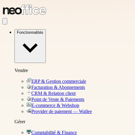
Fonctionnalités
Vendre
ERP & Gestion commerciale
Facturation & Abonnements
CRM & Relation client
Point de Vente & Paiements
E-commerce & Webshop
Provider de paiement — Wallee
Gérer
Comptabilité & Finance