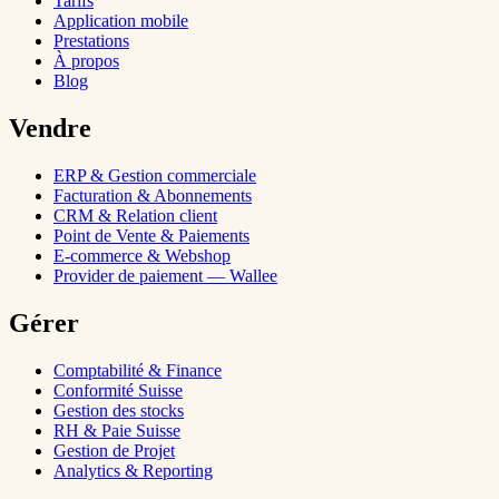
Tarifs
Application mobile
Prestations
À propos
Blog
Vendre
ERP & Gestion commerciale
Facturation & Abonnements
CRM & Relation client
Point de Vente & Paiements
E-commerce & Webshop
Provider de paiement — Wallee
Gérer
Comptabilité & Finance
Conformité Suisse
Gestion des stocks
RH & Paie Suisse
Gestion de Projet
Analytics & Reporting