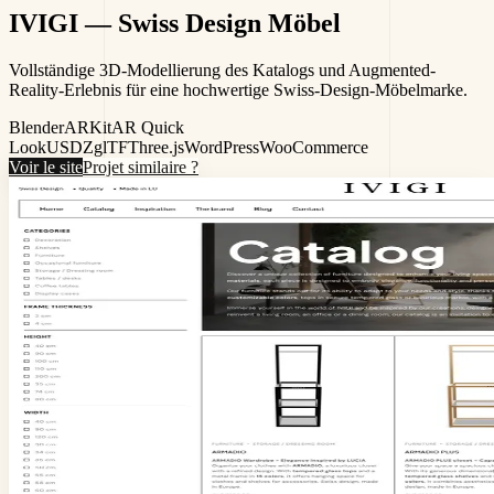
IVIGI
— Swiss Design Möbel
Vollständige 3D-Modellierung des Katalogs und Augmented-
Reality-Erlebnis für eine hochwertige Swiss-Design-Möbelmarke.
Blender
ARKit
AR Quick
Look
USDZ
glTF
Three.js
WordPress
WooCommerce
Voir le site
Projet similaire ?